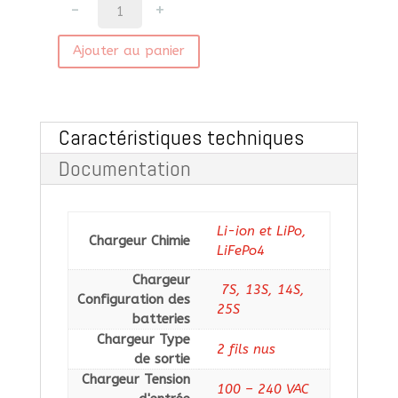
quantité
de
Chargeur
Ajouter au panier
Batterie
Lithium
750W
NOVA
Caractéristiques techniques
750IS
-
Documentation
étanchéité
IP65
Li-ion et LiPo
,
Chargeur Chimie
LiFePo4
Chargeur
7S
,
13S
,
14S
,
Configuration des
25S
batteries
Chargeur Type
2 fils nus
de sortie
Chargeur Tension
100 – 240 VAC