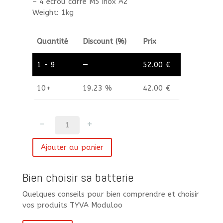
– 4 écrou carré M5 inox A2
Weight: 1kg
Quantité
Discount (%)
Prix
1 - 9
—
52.00
€
10+
19.23 %
42.00
€
quantité
de
Kit
Ajouter au panier
de
fixation
Bien choisir sa batterie
latéral
pour
Quelques conseils pour bien comprendre et choisir
module
vos produits TYVA Moduloo
Ax