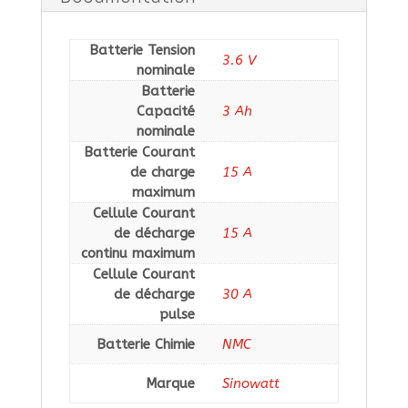
Sinowatt
30SP
Batterie Tension
3.6 V
nominale
Batterie
Capacité
3 Ah
nominale
Batterie Courant
de charge
15 A
maximum
Cellule Courant
de décharge
15 A
continu maximum
Cellule Courant
de décharge
30 A
pulse
Batterie Chimie
NMC
Marque
Sinowatt