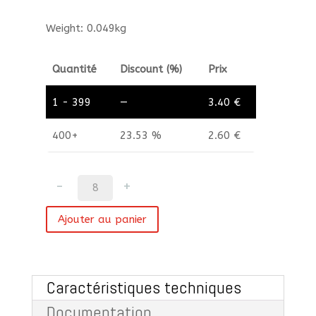
Weight: 0.049kg
Quantité
Discount (%)
Prix
1 - 399
—
3.40
€
400+
23.53 %
2.60
€
quantité
de
Cellule
Ajouter au panier
18650
NMC
3.6
V
Caractéristiques techniques
3
Ah
Documentation